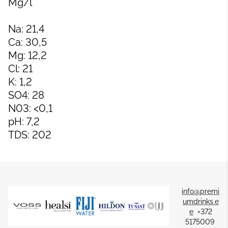
Mg/l
Na: 21,4
Ca: 30,5
Mg: 12,2
Cl: 21
K: 1,2
SO4: 28
N03: <0,1
pH: 7,2
TDS: 202
info@premi
umdrinks.e
e
+372
5175009